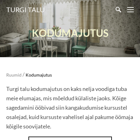
TURGI TALU
KODUMAJUTUS
/
Ruumid
Kodumajutus
Turgi talu kodumajutus on kaks nelja voodiga tuba
meie elumajas, mis mõeldud külaliste jaoks. Kõige
sagedamini ööbivad siin kangakudumise kursustel
osalejad, kuid kursuste vahelisel ajal pakume öömaja
kõigile soovijatele.