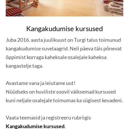
Kangakudumise kursused
Juba 2016. aasta juulikuust on Turgi talus toimunud
kangakudumise suvelaagrid. Neli päeva täis põnevat
õppimist korraga kaheksale osalejale kaheksa
kangastelje taga.
Avastame vana ja leiutame uut!
Nüüdseks on huviliste soovil väiksemad kursused
kuni neljale osalejale toimumas ka sügisest kevadeni.
Vaata teemasid ja registreeru rubriigis
Kangakudumise kursused
.