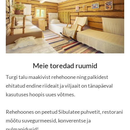
Meie toredad ruumid
Turgi talu maakivist rehehoone ning palkidest
ehitatud endine riideait ja viljaait on tänapäeval
kasutuses hoopis uues võtmes.
Rehehoones on peetud Sibulatee puhvetit, restorani
mõõtu suvegurmeesid, konverentse ja
pulmapidusid!