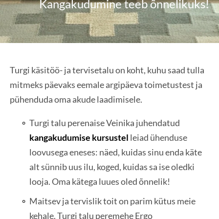
Kangakudumine teeb õnnelikuks!
Turgi käsitöö- ja tervisetalu on koht, kuhu saad tulla
mitmeks päevaks eemale argipäeva toimetustest ja
pühenduda oma akude laadimisele.
Turgi talu perenaise Veinika juhendatud
kangakudumise kursustel
leiad ühenduse
loovusega eneses: näed, kuidas sinu enda käte
alt sünnib uus ilu, koged, kuidas sa ise oledki
looja. Oma kätega luues oled õnnelik!
Maitsev ja tervislik toit on parim kütus meie
kehale. Turgi talu peremehe Ergo