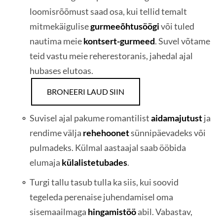
loomisrõõmust saad osa, kui tellid temalt
mitmekäigulise
gurmeeõhtusöögi
või tuled
nautima meie
kontsert-gurmeed
. Suvel võtame
teid vastu meie reherestoranis, jahedal ajal
hubases elutoas.
BRONEERI LAUD SIIN
Suvisel ajal pakume romantilist
aidamajutust
ja
rendime välja
rehehoonet
sünnipäevadeks või
pulmadeks. Külmal aastaajal saab ööbida
elumaja
külalistetubades
.
Turgi tallu tasub tulla ka siis, kui soovid
tegeleda perenaise juhendamisel oma
sisemaailmaga
hingamistöö
abil. Vabastav,